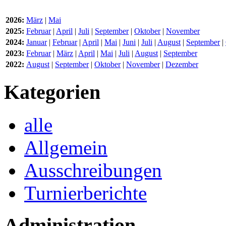
2026:
März
|
Mai
2025:
Februar
|
April
|
Juli
|
September
|
Oktober
|
November
2024:
Januar
|
Februar
|
April
|
Mai
|
Juni
|
Juli
|
August
|
September
|
2023:
Februar
|
März
|
April
|
Mai
|
Juli
|
August
|
September
2022:
August
|
September
|
Oktober
|
November
|
Dezember
Kategorien
alle
Allgemein
Ausschreibungen
Turnierberichte
Administration