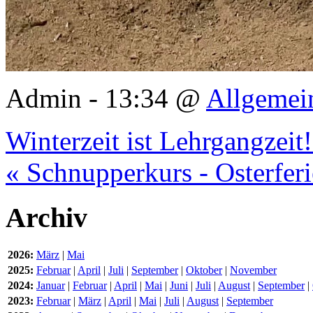
Admin - 13:34 @
Allgemei
Winterzeit ist Lehrgangzeit!
« Schnupperkurs - Osterferi
Archiv
2026:
März
|
Mai
2025:
Februar
|
April
|
Juli
|
September
|
Oktober
|
November
2024:
Januar
|
Februar
|
April
|
Mai
|
Juni
|
Juli
|
August
|
September
|
2023:
Februar
|
März
|
April
|
Mai
|
Juli
|
August
|
September