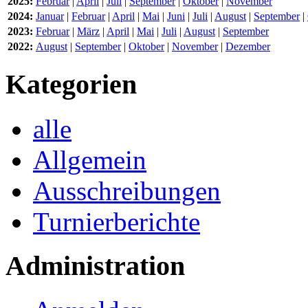
2025:
Februar
|
April
|
Juli
|
September
|
Oktober
|
November
2024:
Januar
|
Februar
|
April
|
Mai
|
Juni
|
Juli
|
August
|
September
|
2023:
Februar
|
März
|
April
|
Mai
|
Juli
|
August
|
September
2022:
August
|
September
|
Oktober
|
November
|
Dezember
Kategorien
alle
Allgemein
Ausschreibungen
Turnierberichte
Administration