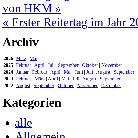
von HKM »
« Erster Reitertag im Jahr 
Archiv
2026:
März
|
Mai
2025:
Februar
|
April
|
Juli
|
September
|
Oktober
|
November
2024:
Januar
|
Februar
|
April
|
Mai
|
Juni
|
Juli
|
August
|
September
|
2023:
Februar
|
März
|
April
|
Mai
|
Juli
|
August
|
September
2022:
August
|
September
|
Oktober
|
November
|
Dezember
Kategorien
alle
Allgemein