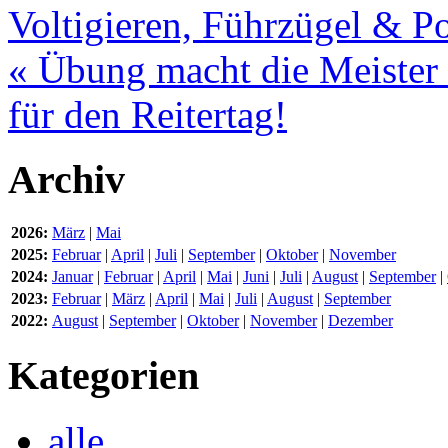
Voltigieren, Führzügel & Po
« Übung macht die Meister 
für den Reitertag!
Archiv
2026:
März
|
Mai
2025:
Februar
|
April
|
Juli
|
September
|
Oktober
|
November
2024:
Januar
|
Februar
|
April
|
Mai
|
Juni
|
Juli
|
August
|
September
|
2023:
Februar
|
März
|
April
|
Mai
|
Juli
|
August
|
September
2022:
August
|
September
|
Oktober
|
November
|
Dezember
Kategorien
alle