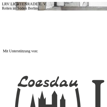
LRV LICHTENRADE E. V.
Reiten im Süden Berlins
Mit Unterstützung von: