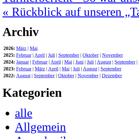
« Rückblick auf unseren „T
Archiv
2026:
März
|
Mai
2025:
Februar
|
April
|
Juli
|
September
|
Oktober
|
November
2024:
Januar
|
Februar
|
April
|
Mai
|
Juni
|
Juli
|
August
|
September
|
2023:
Februar
|
März
|
April
|
Mai
|
Juli
|
August
|
September
2022:
August
|
September
|
Oktober
|
November
|
Dezember
Kategorien
alle
Allgemein