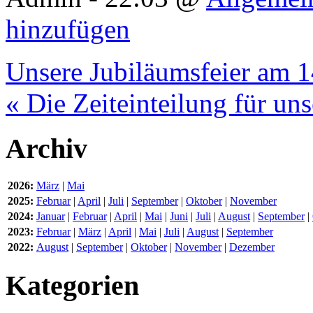
hinzufügen
Unsere Jubiläumsfeier am 1
« Die Zeiteinteilung für uns
Archiv
2026:
März
|
Mai
2025:
Februar
|
April
|
Juli
|
September
|
Oktober
|
November
2024:
Januar
|
Februar
|
April
|
Mai
|
Juni
|
Juli
|
August
|
September
|
2023:
Februar
|
März
|
April
|
Mai
|
Juli
|
August
|
September
2022:
August
|
September
|
Oktober
|
November
|
Dezember
Kategorien