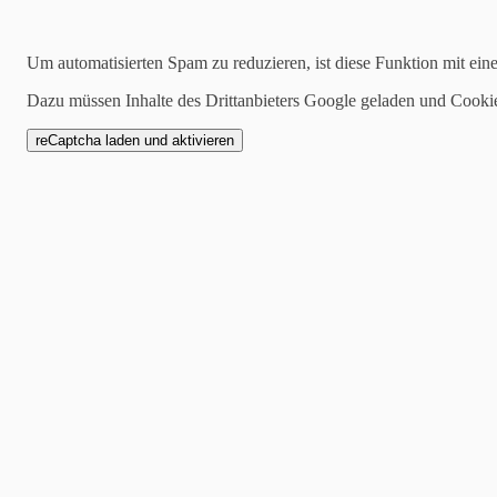
09.09.2024
Um automatisierten Spam zu reduzieren, ist diese Funktion mit ein
Die Ausschreibung für unseren zweiten Re
Dazu müssen Inhalte des Drittanbieters Google geladen und Cooki
Obwohl wir gerade noch in voller Vorfreude auf unsere Jubiläumsfeie
Am ersten Wochenende im Oktober - genauer gesagt am 5. und 6. Okto