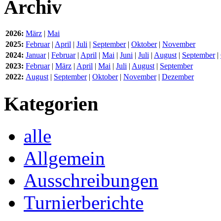
Archiv
2026:
März
|
Mai
2025:
Februar
|
April
|
Juli
|
September
|
Oktober
|
November
2024:
Januar
|
Februar
|
April
|
Mai
|
Juni
|
Juli
|
August
|
September
|
2023:
Februar
|
März
|
April
|
Mai
|
Juli
|
August
|
September
2022:
August
|
September
|
Oktober
|
November
|
Dezember
Kategorien
alle
Allgemein
Ausschreibungen
Turnierberichte