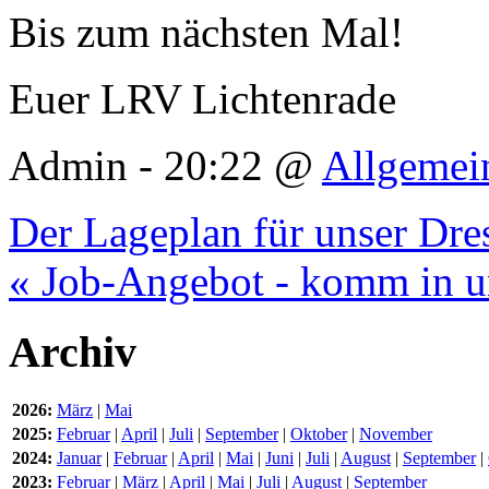
Bis zum nächsten Mal!
Euer LRV Lichtenrade
Admin - 20:22 @
Allgemei
Der Lageplan für unser Dre
« Job-Angebot - komm in un
Archiv
2026:
März
|
Mai
2025:
Februar
|
April
|
Juli
|
September
|
Oktober
|
November
2024:
Januar
|
Februar
|
April
|
Mai
|
Juni
|
Juli
|
August
|
September
|
2023:
Februar
|
März
|
April
|
Mai
|
Juli
|
August
|
September