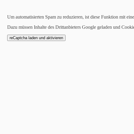
04.09.2025
Um automatisierten Spam zu reduzieren, ist diese Funktion mit ein
Nicht vergessen: Die Au
Dazu müssen Inhalte des Drittanbieters Google geladen und Cooki
nächstes Turnier!
Der Sommer neigt sich so
doch kein Grund darüber tra
Denn im Herbst steht unser 
gesamt am 3. Oktober. Und 
besonders!