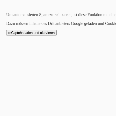
27.09.2025
Um automatisierten Spam zu reduzieren, ist diese Funktion mit ein
Die Zeiteinteilung für u
Dazu müssen Inhalte des Drittanbieters Google geladen und Cooki
Bald ist es soweit! Wir fre
freuen bei unserem Turnier
Es stehen wieder viele spa
vom Führzügel-Wettbewerb 
Wettbewerb bis hin zur A-D
die Wettbewerbe im Hobby