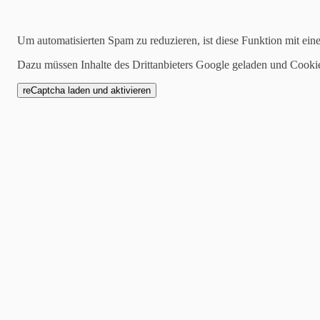
25.05.2026
Um automatisierten Spam zu reduzieren, ist diese Funktion mit ein
Sommerzeit ist Ferienku
Dazu müssen Inhalte des Drittanbieters Google geladen und Cooki
Der Sommer kommt immer n
könnt ihr euch auf tolle Kur