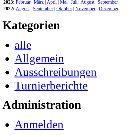
2023:
Februar
|
März
|
April
|
Mai
|
Juli
|
August
|
September
2022:
August
|
September
|
Oktober
|
November
|
Dezember
Kategorien
alle
Allgemein
Ausschreibungen
Turnierberichte
Administration
Anmelden