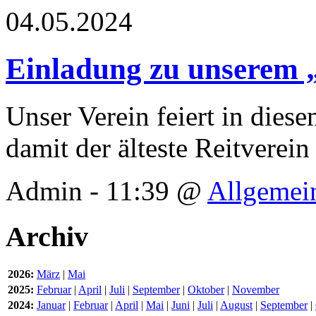
04.05.2024
Einladung zu unserem „
Unser Verein feiert in diese
damit der älteste Reitverein
Admin - 11:39 @
Allgemei
Archiv
2026:
März
|
Mai
2025:
Februar
|
April
|
Juli
|
September
|
Oktober
|
November
2024:
Januar
|
Februar
|
April
|
Mai
|
Juni
|
Juli
|
August
|
September
|