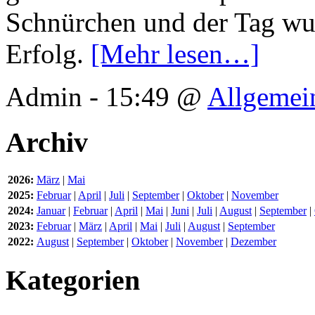
Schnürchen und der Tag wur
Erfolg.
[Mehr lesen…]
Admin - 15:49 @
Allgemei
Archiv
2026:
März
|
Mai
2025:
Februar
|
April
|
Juli
|
September
|
Oktober
|
November
2024:
Januar
|
Februar
|
April
|
Mai
|
Juni
|
Juli
|
August
|
September
|
2023:
Februar
|
März
|
April
|
Mai
|
Juli
|
August
|
September
2022:
August
|
September
|
Oktober
|
November
|
Dezember
Kategorien